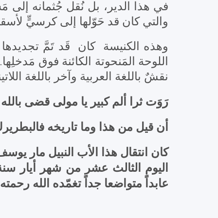
في هذا الدير، بل نُقل جُثمانه إلى ،
والتي كان قد حَوّلها إلى كرسيٍّ لأس
اللوحة المَنحوتة الكائنة فوق مَدخلِها
نقشٌ باللغة العربية وآخر باللغة اللات:
رَوَت ثرا ألم كبير يا مولى قضى بالل
أن قيل من هذا وما تاريخه فالبطر.
كان انتقال هذا الأب النبيل مار يوس
عابداً متواضعا جداً تغمّده الله رحمت.