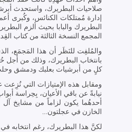
صلاحيات البطريرك، واستحدث أبرشيات
إدارة مُمتلكات الكنائس، وكُبرى أعمال
البطريرك والبابا بحيث ألزم البطرير
المجمع النسخة الثالثة من كتاب القِدا.
والمُلفِت للنَظَر أن هذا المَجمَع،،
بانتخاب البطريرك، وذلك من أجل حُس
كلٍ من أبرشيات بعلبك ودمشق وح.
ومقابل هذه الإمتيازات التي نُزِعت،
نيابةً عن باقي الأعيان، بِحِراسة أ،
أحدهُما يكون لزاماً من مشايخ آل
الخازن في عجلتون...