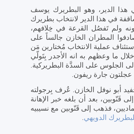
ن في هذا الدير، وهو البطريرك يوسف
 اجتماع الاساقفة في هذا الدير لانتخاب بطريرك
نه ولم تَفصُل القرعة في خِلافهم
 صادفوا المطران الخازن جالساً على
ستئناف عملية الانتخاب مُختارين مَن
ال ما وعظهم به انه الأجدر بِتَولّي
إلى الجلوس على السدَّة البطريركية
ن عجلتون جارة ريفون
يد أبو نوفل الخازن. عُرف بِرجولته
ى قَنّوبين، بعد أن بلغه خبر الإهانة
ماديين، فذهب إلى قَنّوبين مع نسيبيه
.
لبطريرك الدويهي