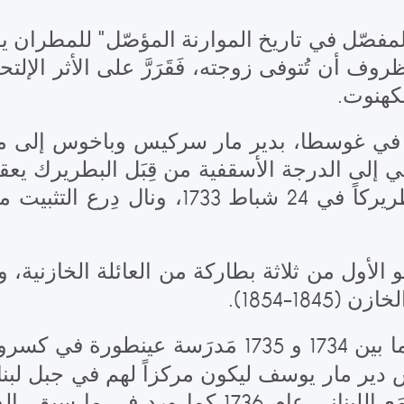
المفصّل في تاريخ الموارنة المؤصّل" للمطران 
وف أن تُتوفى زوجته، فَقَرَرَّ على الأثر الإل
وسف في الكهنوت
 في غوسطا، بدير مار سركيس وباخوس إلى ما قب
و الأول من ثلاثة بطاركة من العائلة الخازنية،
غرتا. كما استقدم
َس دير مار يوسف ليكون مركزاً لهم في جبل لبنا
وأهمّ أحداث عَهدِه كانت عقد المَجمَع اللبناني عام