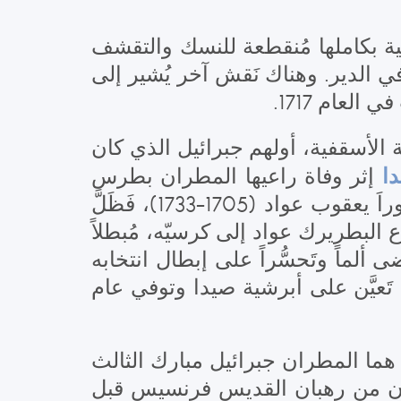
نية بكاملها مُنقطعة للنسك والتقشف
ى بلاطة ضريحه في الدير. وهناك نَقش آخر يُشير إلى
العام 1717
ة الأسقفية، أولهم جبرائيل الذي كان
ا
إثر وفاة راعيها المطران بطرس
الإهدني، وهو الذي انتقاه مجمع المطارنة بطريركاً بديلاً من البطريرك المعزول زوراَ يعقوب عواد (1705-1733)، فَظَلَّ
البطريرك عواد إلى كرسيّه، مُبطلاً
لماً وتَحسُّراً على إبطال انتخابه
 تَعيَّن على أبرشية صيدا وتوفي عام
 هما المطران جبرائيل مبارك الثالث
ن من رهبان القديس فرنسيس قبل