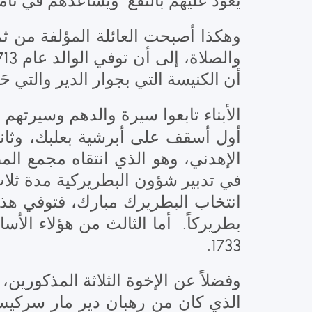
يعود عليهم بالنفع ويساعدهم في تأ.
وهكذا أصبحت العائلة المؤلفة من ثما
أن الكنيسة التي بجوار الدير والتي ح.
الأبناء تابعوا سيرة والدهم وسيرتهم 
أول أسقف على أبرشية بعلبك، وثانيه
في تدبير شؤون البطريركية مدة ثلاث 
انتخاب البطريرك مبارك، فتوفي هذا ا
بطريركاً. أما الثالث من هؤلاء الأسا
1733.
وفضلاً عن الإخوة الثلاثة المذكورين
الذي كان من رهبان دير مار سرك