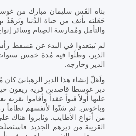
بناه القَس سليمان مبارك من غوسطا، 
جَعَلته يأنف من حياة الدُنيا ويَزهَدُ 
والتأمل ومُمارسة الصِيام وسائر إنوا.
لم يَبتعدوا في البدء عن مَسقط رأ
الدير، وظلّوا فيه مُدة خمس سنوات تَ
الدير وخارجه.
ولَعَلّ إنشاء هذا الدير الرهبانيّ كان
دير غوسطا قاصدين قرية ريفون حيث ان
عليها أولاً قبواً عقداً وأقاموا بقر
وباخوس. ثم سَنّوا لأنفسهم نظاماً رهب
من أنواع الأطايب. وثابروا هناك على
القريبة من ديرهم الجديد. فاستَصلَحو