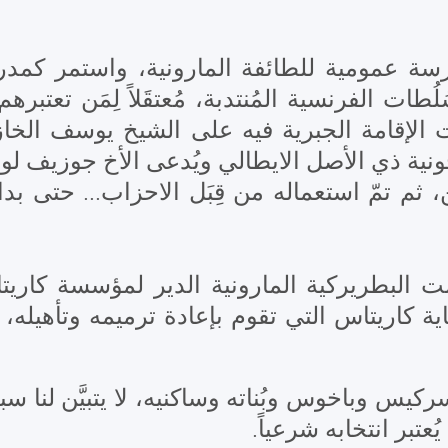
 الدير سنة 1831 إلى مَدرسة عمومية للطائفة المارونية،
ُلُطات الفرنسية المُنتدبة، مُعتقَلاً لِمَن تعت
َت الإقامة الجبرية فيه على الشيخ يوسف الخازن
رين، ثم تمّ استعماله من قِبَل الاحزاب... حتى ب
ر آب من العام 2008 قدَّمت البطريركية المارونية الدير ل
اية كاريتاس التي تقوم بإعادة ترميمه وتأهيله
كيس وباخوس وبُناته وساكنيه، لا يتبيَّن لنا سبب 
عتبر انتخابه شرعياً