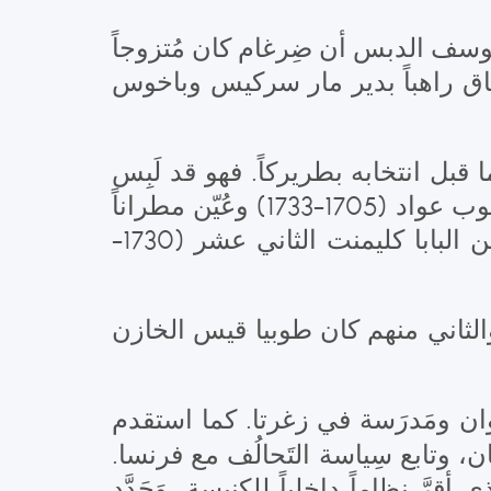
يوسف الدبس أن ضِرغام كان مُتزوجاً
تحاق راهباً بدير مار سركيس وباخوس
ل انتخابه بطريركاً. فهو قد لَبِس
إسكيمه الرهبانيَّ فيه، وفيه كذلك رُقّي إلى الدرجة الأسقفية من قِبَل البطريرك يعقوب عواد (1705-1733) وعُيّن مطراناً
فخرياً على غوسطا، وفيه انتُخب بطريركاً في 24 شباط 1733، ونال دِرع التثبيت من البابا كليمنت الثاني عشر (1730-
 والثاني منهم كان طوبيا قيس الخازن
ن، وتابع سِياسة التَحالُف مع فرنسا
 1736 كما ورد في ما سبق، الذي أقرَّ نظاماً داخلياً للكنيسة، وَحَدَّد