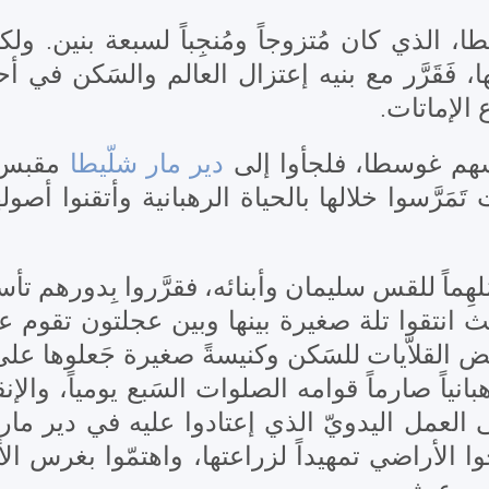
الذي كان مُتزوجاً ومُنجِباً لسبعة بنين. ولكنّ
بها، فَقَرَّر مع بنيه إعتزال العالم والسَكن في 
ع الإماتات
سهم غوسطا، فلجأوا إلى
دير مار شلّيطا
مقبس و
مَرَّسوا خلالها بالحياة الرهبانية وأتقنوا أصول
 مُلهِماً للقس سليمان وأبنائه، فقرَّروا بِدوره
تقوا تلة صغيرة بينها وبين عجلتون تقوم عليها خ
به بعض القلاّيات للسَكن وكنيسةً صغيرة جَعلوها 
انياً صارماً قوامه الصلوات السَبع يومياً، والإن
 العمل اليدويّ الذي إعتادوا عليه في دير ما
ا الأراضي تمهيداً لزراعتها، واهتمّوا بغرس ال