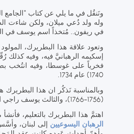
ونَنقُل في ما يلي عن كتاب "الجامع 
وله ولد دُعي ميلان، ولكن شاءت الظر
في ريفون.. مُتخذاً اسم ي.
وتعود علاقة هذا البطريرك، المولود
1740) عام 1734.
وبالمناسبة نَذكُر ان هذا البطريرك ه
(1756-1766)، والثالث يوسف راجي الخازن (1845-1854).
اهتمَّ هذا البطريرك بالتعليم، فأنشأ ما بين 1734 و 1735 مَدرَسة عينطورة في كسروان ومَدرَسة في ز
الرهبان اليسوعيين
إلى لبنان، وأسّ.