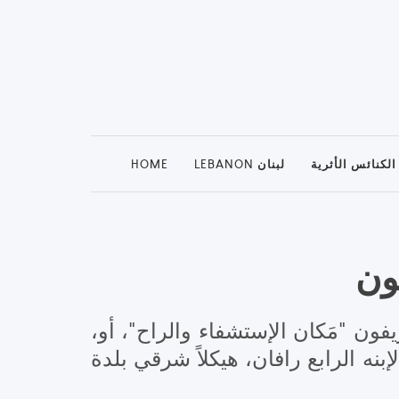
HOME
LEBANON لبنان
الكنائس الأثرية
ون
خوس في بلدة ريفون إلى العام 1655. يعني اسم ريفون "مَكان الإستشفاء والراح"، أو
نه الرابع رافان، هيكلاً شرقي بلدة