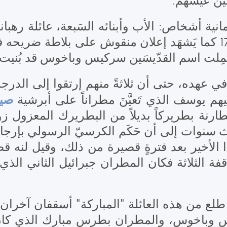
مين عيشهم
نية أشخاص: الأب وأبنائه السَبعة، عائلة رهبا
والصلاة، إلى أن توفي الوالد عام 1713 كما يَشهَد إعلان منقوش عل
َمِلت اسم القدّيسَين سركيس وباخوس قد بُنيت في 
في عهده، حتى أن ثلاثةً منهم إرتقوا إلى الدرج
صيد
م يوسف الذي تَعيَّنَ مطراناً على أبرشية
سنوات إلى أن حَكَم الكرسيّ الرسولي بإرجاع 
لأخير بعد فترةٍ قصيرة من ذلك، وقيل لنه قضى أ
قفة الثلاثة فكان المطران جبرائيل الثاني الذي
، طلع من هذه العائلة "المباركة" أسقفان آخران
يس وباخوس، والمطران بطرس مبارك الذي كا