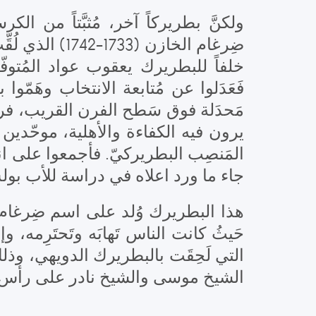
ولكنَّ بطريركاً آخر، مُثبَّتاً من 
ضِرغام الخاز
خلفاً للبطريرك يعقوب عواد المُت،
فَعَدَلوا عن مُتابعة الانتخاب وهَم
مَحدَلة فوق سَطح الفرن القريب، فراح
يرون فيه الكفاءة والأهلية، موحّدين 
المَنصِب البطريركيّ. فأجمعوا على .
جاء ما ورد اعلاه في دراسة للأب بو.
هذا البطريرك وُلد على اسم ضِرغام، 
حَيثُ كانت الناس تَهابَه وتَحتَرِمه،
التي لَحِقَت بالبطريرك الدويهي، وذلك
الشيخ موسى والشيخ نادر على رأس قو