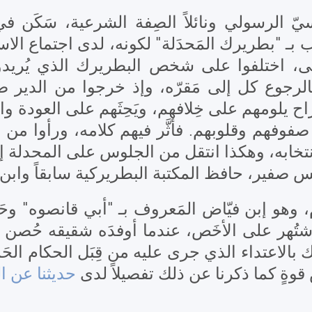
الكرسيّ الرسولي ونائلاً الصِفة الشرعية، سَكَ
ن (1733-1742) الذي لُقِّب بـ "بطريرك المَحدَلة" لكونه، لدى
وفّى، اختلفوا على شخص البطريرك الذي يُريدو
ّوا بالرجوع كل إلى مَقرّه، وإذ خرجوا من الدير
 يلومهم على خِلافهم، ويَحِثَهم على العودة وا
صفوفهم وقلوبهم. فأثَّر فيهم كلامه، ورأوا من خل
انتخابه، وهكذا انتقل من الجلوس على المحدلة 
لس صفير، حافظ المكتبة البطريركية سابقاً واب
وهو إبن فيّاض المَعروف بـ "أبي قانصوه" وحَف
 وإشتُهر على الأخَص، عندما أوفدَه شقيقه حُصن إل
 بالاعتداء الذي جرى عليه من قِبَل الحكام الحَ
ةٍ كما ذكرنا عن ذلك تفصيلاً لدى
حديثنا عن ا