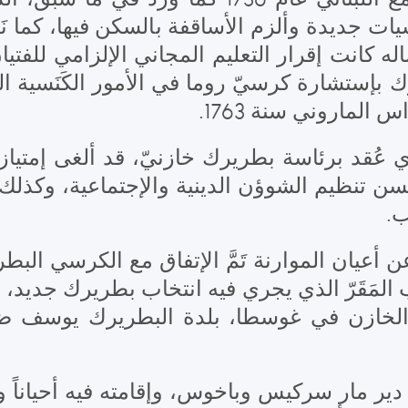
 جديدة وألزم الأساقفة بالسكن فيها، كما نَظّ
ه كانت إقرار التعليم المجاني الإلزامي للفتيان 
ك بإستشارة كرسيّ روما في الأمور الكَنَسية 
س الماروني سنة 1763
 الذي عُقد برئاسة بطريرك خازنيّ، قد ألغى إمتي
ن تنظيم الشوؤن الدينية والإجتماعية، وكذلك
لب
 عن أعيان الموارنة تَمَّ الإتفاق مع الكرسي ال
بواب المَقَرّ الذي يجري فيه انتخاب بطريرك جد
 الخازن في غوسطا، بلدة البطريرك يوسف ضرغ