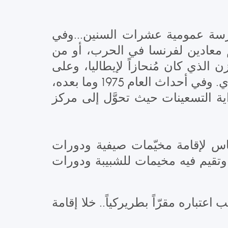
 واستمر كمدرسة عمومية عشرات السنين...وفي
برهم معادين لفرنسا في الحرب، أو من
 الذي كان مُنحازاً لإيطاليا، وعلى
مدير مدرسة الاخوة المريميين في جونية ذي الأصل الايطالي ويُدعى الأخ جوزيف لوي. وفي أحداث العام 1975 وما بعده،
داية التسعينات حيث تحوَّل إلى مركز
مؤسسة كاريتاس لإقامة مخيّمات صيفية ودورات
، وتقيم فيه مخيمات للشبيبة ودورات
اعتباره مقرّاً بطريركياً.. خلا إقامة