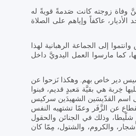
َ وفاة زوجته كانت صَدمةً قويةً له
أحد الأديار، عاكفاً وإياهم على الصلاة
انتموا إلى الجماعة الرهبانية لهذا
ها، كما مارسوا العمل اليدويَّ داخل
م تأسيس دير خاص بهم. وهكذا نَزحوا عن
ِربة هي بقيَّة مَعبدٍ قديم، فبنوا
على اسم القدّيسَين الشهيدَين سركيس
قطاع عن الزَّفَر وعمّا تشتهيه النفس
ر شلّيطا، وذلك في الجنائن والحقول
أشجار، والكروم، والشتول، مِمّا كان