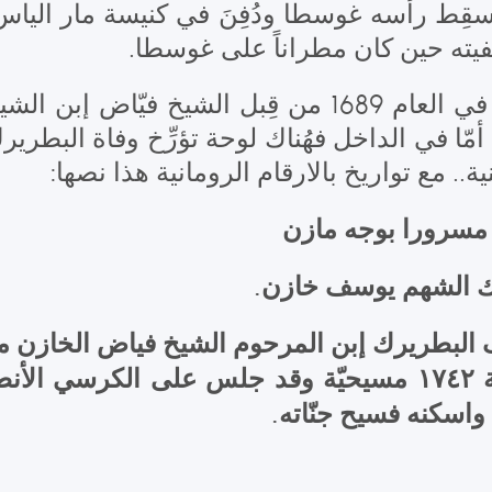
مَسقِط رأسه غوسطا ودُفِنَ في كنيسة مار الياس
.
قفيته حين كان مطراناً على غوسطا
وهذه الكنيسة كان قَد تَمَّ تجديدها في العام 1689 من ق
. أمّا في الداخل فهُناك لوحة تؤرِّخ وفاة البطرير
ينية.. مع تواريخ بالارقام الرومانية هذا نصها
ه مسرورا بوجه مازن
يرك الشهم يوسف خازن
ف البطريرك إبن المرحوم الشيخ فياض الخازن من د
اليوم الثالث عشر من شهر أيار سنة ١٧٤٢ مسيحيّة وقد جل
ه واسكنه فسيح جنّاته