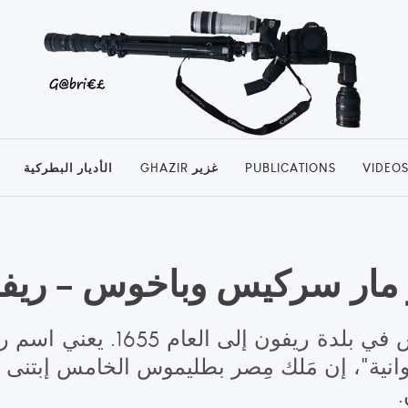
الأديار البطركية
GHAZIR غزير
PUBLICATIONS
VIDEO
 مار سركيس وباخوس – ريف
يعود إنشاء دير مار سركيس وبا،
نية"، إن مَلك مِصر بطليموس الخامس إبتنى لإب
ن