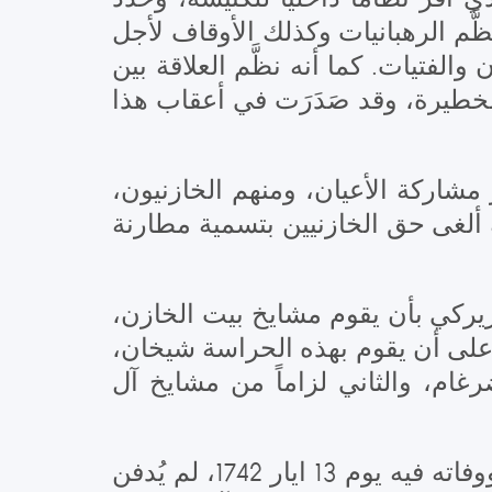
َم الرهبانيات وكذلك الأوقاف لأجل
والفتيات. كما أنه نظَّم العلاقة بين
الخطيرة، وقد صَدَرَت في أعقاب هذا
از مشاركة الأعيان، ومنهم الخازنيون
 ألغى حق الخازنيين بتسمية مطارنة
بطريركي بأن يقوم مشايخ بيت الخازن
يد، على أن يقوم بهذه الحراسة شيخان
ام، والثاني لزاماً من مشايخ آل
لكنَّ هذا البطريرك، رغم انتخابه في دير مار سركيس وباخوس، وإقامته فيه أحياناً ووفاته فيه يوم 13 ايار 1742، لم يُدفن