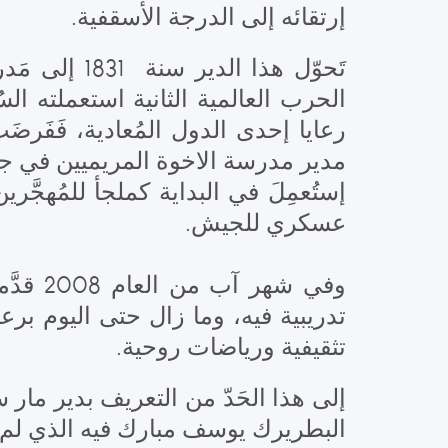
إرتقائه إلى الدرجة الأسقفية.
تَحوّل هذا
الحرب العالمية الثانية استعملته الس
رعايا إحدى الدول المُعادية، فَفَرض
إستُعمِلَ في البداية كملجأ للمُهجَّ
عسكري للجيش.
وفي شه
تدريبية فيه، وما زال حتى اليوم برع
تثقيفية ورياضات روحية.
إلى هذا الحَدّ من التعريف بدير مار سر
البطريرك يوسف مبارك فيه الذي لم يُ.