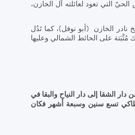
 الحيّ التي تعود لعائلته آل الخازن
ِبل الشيخ فيّاض إبن الشيخ نادر الخازن (أبو نوفل)، كما تَدُل
ك مُثْبَتة على الحائط الشمالي وعليها
ار الشقا إلى دار النياح والبقا في
س على الكرسي الأنطاكي تسع سنين وسبعة أشهر فكان