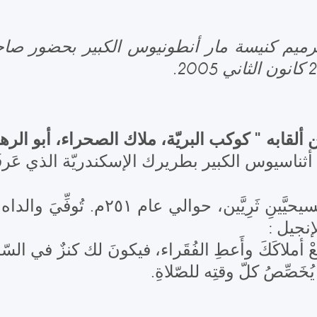
ترميم كنيسة مار أنطونيوس الكبير بحضور صا
 ألقابه " كوكب البريّة، ملاك الصحراء، أبو الرهب
 أثناسيوس الكبير بطريرك الإسكندريّة الذي عَرفَ
مِن أبَوَينِ مسيحيَّينِ ثَرِيَّي
لإنجيل :
خَصِّصُ كلّ وقتِه للصّلاةِ.