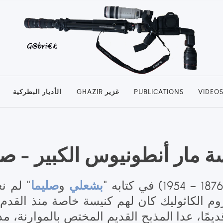
VIDEO
PUBLICATIONS
GHAZIR غزير
الأديار البطركية
ة مار أنطونيوس الكبير - صل
بشعلي
صليما
و
" لم نع
روم الكاثوليك كان لهم كنيسة خاصة منذ القدم..
قديمًا، عدا المذبح القديم المختص بالموارنة، مذ