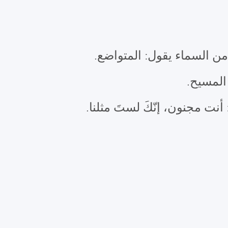
من السماء يقول: المتواضع.
ّ المسيح
.
أنت مجنون، إنّكَ لستَ مثلنا.