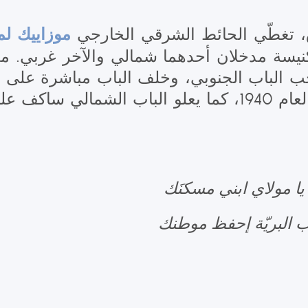
موزاييك لم
، تغطّي الحائط الشرقي الخارجي
كنيسة مدخلان أحدهما شمالي والآخر غربي
.
مذب
 يعلو صليب حاحب الباب الجنوبي، وخلف الباب مباشرة
القديم.. أمّا جرن العماد فيعود الى العام 1940، كما يعل
يا مولاي ابني مسكنَك
 البريّة إحفظ موطنك