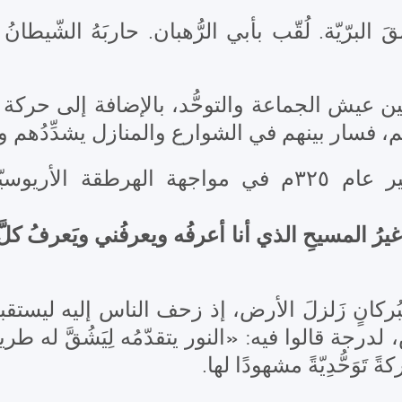
لبرّيّة. لُقّب بأبي الرُّهبان. حاربَهُ الشّيطانُ ب
َ بين عيش الجماعة والتوحُّد، بالإضافة إلى حركة 
م، فسار بينهم في الشوارع والمنازل يشدِّدُهم 
لبّى دعوة القدّيس أثناسيوس الكبير عام ٣٢٥م في موا
رُ المسيحِ الذي أنا أعرفُه ويعرفُني ويَعرفُ كلَّ وا
كانٍ زَلزلَ الأرض، إذ زحف الناس إليه ليستقبلوه 
َوَحُّدِيّةً مشهودًا لها.