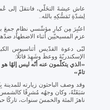
عاش عيشةَ التخَلّي، فانتقلَ إلى عُمقَ ا
لِشدّةِ تَمَسُّكِهِ بالله..
اعتُبِرَ مِن كبارِ مؤسِّسي نظامٍ جمع
عزم المسيحيّين أثناء الاضطهاد ضدّه
الإسكندريّةَ ووعظَ وشَهِدَ قائلًا:
«الذي يتكلّمون عنه أنّه ليس إلهًا هو غي
تامّ»
وقد وصف الباحثون زيارته للمدينة بِبُر
ناهزَ المئة والخمسَ سنوات، تاركًا حركةً ت