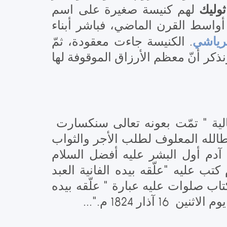
ثوليك
لهم كنيسة صغيرة على اسم
واسط القرن الماضي، فباشر أبناء
رياشي
. الكنيسة جاءت معقودة، ثمّ
بنوا إلى جانبها غرفة للكاهن. ونذكر أنّ معظم الأرزاق الموقوفة لها
الية " تمّت بعونه تعالى سنكسارت
 عطالله المعلوف لطلب الأجر والثواب
 آدم أول البشر عليه أفضل السلام
ام كتب عليه "علّقه بيده الفانية العبد
المعلوف سنة 7180 آدمية"، إضافة إلى كتاب صلوات عليه عبارة " علّقه بيده
ر 1824 م."...