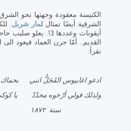
الكنيسة معقودة وجهتها نحو الشرق
مار شربل
الشرقية أيضًا تمثال ل
. لل
أيقونات وعددها 13.
نقرأ:
ادعو اغابيوس المُجَلُّ انني بحماك 
ولذلك قولي أرّخوه محدّدٌ يا كوكب
سنة ١٨٧٢