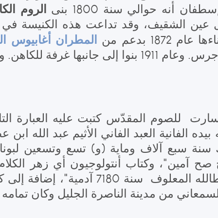
الروم الكا
ان أنه حوالي سنة 1800 بنى
عين الشقيف، وقد تداعت هذه الكنيسة في أ
المطران أغابيوس ال
1872 بدعم من
أضافوا إليها القرميد وبنوا لها قبّة مع جرس. وعام 1911 
كسارت للصوم المقدّس كتبت عليه العبارة الت
بيده الفانية العبد الفاني الأثيم عبد الله ابن
 سنة سبع آلاف وماية (و) تسع وتسعين لبونا
لهجرة صح صح صح آمين"، وكتاب أنتولوجيون أي زهر الكل
الدميم والمرء الأثيم عبد الله ابن عطالله 
من مدينة الناصرة الجليل وكان تمامه يوم الاثنين 16 آذا