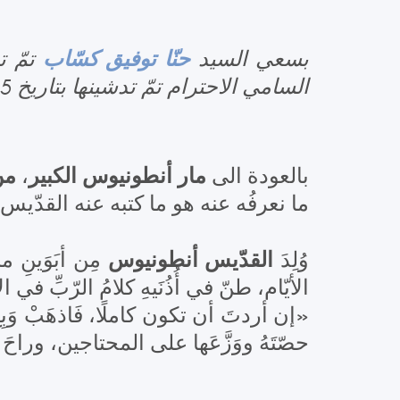
حنّا توفيق كسّاب
بسعي السيد
تمّ 
السامي الاحترام تمّ تدشينها بتاريخ 25 كانون الثاني 2005.
مار أنطونيوس الكبير
من
بالعودة الى
،
ما نعرفُه عنه هو ما كتبه عنه القدّيس
القدّيس أنطونيوس
وُلِدَ
الأيّام، طنّ في أُذُنَيهِ كلامُ الرّبِّ في ا
حصّتَهُ ووَزَّعَها على المحتاجين، وراحَ يُ