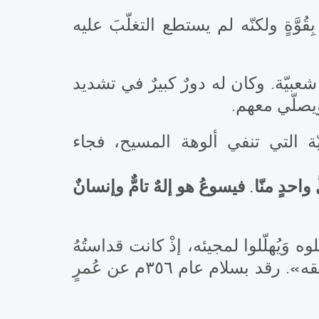
ِقُوَّةٍ ولكنّه لم يستطع التغلّبَ عليه
شعبيّة. وكان له دورٌ كبيرٌ في تشديد
ويصلّي معهم.
جهة الهرطقة الأريوسيّة التي تنفي ألوهة المسيح، فجاء
حدٍ منّا. فيسوعُ هو إلهٌ تامٌّ وإنسانٌ
وَيُهلّلوا لمجيئه، إذْ كانت قداستُهُ
سَبَقَتْهُ، وكان وجهُه مُشرِقًا كالشمس، لدرجة قالوا فيه: «النور يتقدّمُه لِيَشُقَّ له طريقه». رقد بسلام عام ٣٥٦م عن عُمرٍ