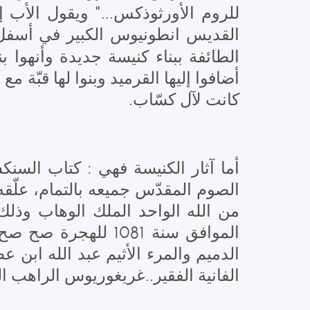
للروم الأورثوذكس..." ويقول الأب إسطف
القديس انطونيوس الكبير في أسفل 
الطائفة ببناء كنيسة جديدة وأنهوا بناءها عام 
كانت لآل كسّاب.
أما آثار الكنيسة فهي : كتاب السن
الصوم المقدّس جميعه بالتمام، علّقه 
من الله الواحد الملك الوهاب وذلك
الموافق سنة 1081 ل
الفانية الفقير..غريغوريوس الراهب السمعاني 