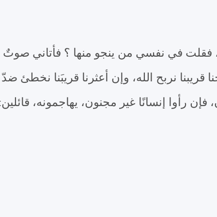
ً، فقلت في نفسي من ينجو منها ؟ فأتاني صوتٌ 
نا قريبنا نربح الله، وإن أعثرنا قريبَنا نخطئ ضد
فإن رأوا إنسانًا غير مجنون، يهاجمونه، قائلين: 