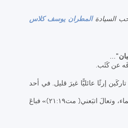
المطران يوسف كلاس
حب السيادة
ان"...
ه عن كَثَب.
ن، حوالي عام ٢٥١م. تُوفِّيَ والداه تاركَين إرثًا عائليًّا غيرَ قليل. في أحد
«إن أردتَ أن تكون كاملًا، فَاذهَبْ وَبِعْ أملاكَكَ وأَعطِ الفُقَراء، فيكونَ لك كنزٌ في السّماء، وتعالَ اتبَعني( مت٢١:١٩)» فباعَ